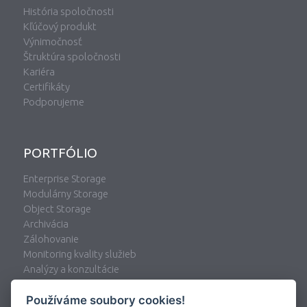
História spoločnosti
Kľúčový produkt
Výnimočnosť
Štruktúra spoločnosti
Kariéra
Certifikáty
Podporujeme
PORTFÓLIO
Enterprise Storage
Modulárny Storage
Object Storage
Archivácia
Zálohovanie
Monitoring kvality služieb
Analýzy a konzultácie
Storage analytics
Používáme soubory cookies!