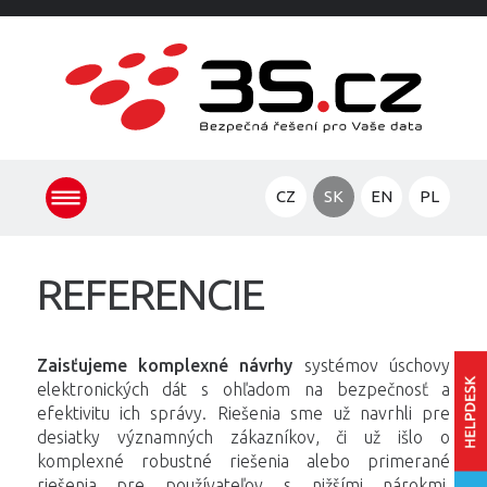
CZ
SK
EN
PL
REFERENCIE
Zaisťujeme komplexné návrhy
systémov úschovy
elektronických dát s ohľadom na bezpečnosť a
efektivitu ich správy. Riešenia sme už navrhli pre
desiatky významných zákazníkov, či už išlo o
komplexné robustné riešenia alebo primerané
Vstú
riešenia pre používateľov s nižšími nárokmi.